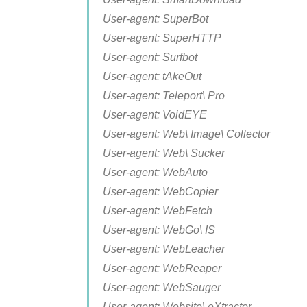
User-agent: SuperBot
User-agent: SuperHTTP
User-agent: Surfbot
User-agent: tAkeOut
User-agent: Teleport\ Pro
User-agent: VoidEYE
User-agent: Web\ Image\ Collector
User-agent: Web\ Sucker
User-agent: WebAuto
User-agent: WebCopier
User-agent: WebFetch
User-agent: WebGo\ IS
User-agent: WebLeacher
User-agent: WebReaper
User-agent: WebSauger
User-agent: Website\ eXtractor