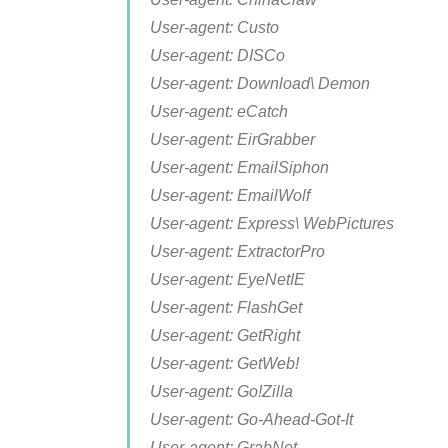
User-agent: Custo
User-agent: DISCo
User-agent: Download\ Demon
User-agent: eCatch
User-agent: EirGrabber
User-agent: EmailSiphon
User-agent: EmailWolf
User-agent: Express\ WebPictures
User-agent: ExtractorPro
User-agent: EyeNetIE
User-agent: FlashGet
User-agent: GetRight
User-agent: GetWeb!
User-agent: Go!Zilla
User-agent: Go-Ahead-Got-It
User-agent: GrabNet