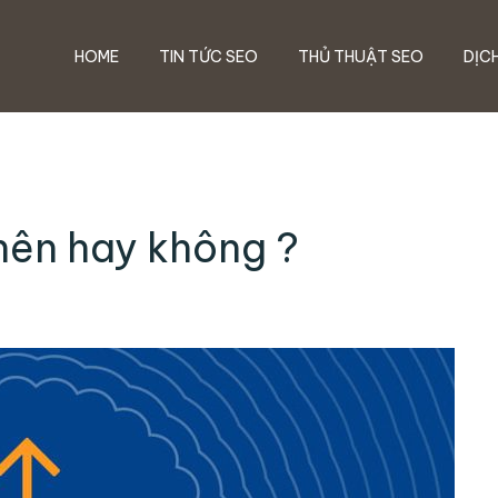
HOME
TIN TỨC SEO
THỦ THUẬT SEO
DỊC
nên hay không ?