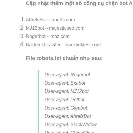
Cập nhật thêm một số công cụ chặn bot A
AhrefsBot – ahrefs.com
MJ12bot – majesticseo.com
Rogerbot – moz.com
BacklinkCrawler – backlinktest.com
File robots.txt chuẩn như sau:
User-agent: Rogerbot
User-agent: Exabot
User-agent: MJ12bot
User-agent: Dotbot
User-agent: Gigabot
User-agent: AhrefsBot
User-agent: BlackWidow
User-agent: ChinaClaw