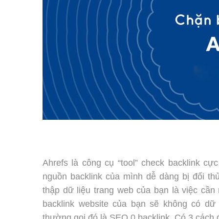
Ahrefs là công cụ “tool” check backlink cự
nguồn backlink của mình dễ dàng bị đối thủ
thập dữ liệu trang web của bạn là việc cần
backlink website của bạn sẽ không có dữ 
thường gọi đó là SEO 0 backlink. Có 3 cách 