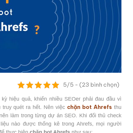
5/5 - (23 bình chọn)
c kỳ hiệu quả, khiến nhiều SEOer phải đau đầu vì
chặn bot Ahrefs
 truy quét ra hết. Nên việc
thu
 nên làm trong từng dự án SEO. Khi đối thủ check
liệu nào được thống kê trong Ahrefs, mọi người
để thực hiện
chặn bot Ahrefs
như sau: